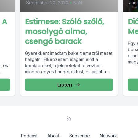
September 20, 2020
•
NaN
June
 A
Estimese: Szóló szőlő,
Diá
mosolygó alma,
Me
csengő barack
Egy 
bors
Gyerekként imádtam bakelitlemezről mesét
elind
hallgatni. Elképzeltem magam előtt a
magy
, és
karaktereket, a jeleneteket, élveztem
tanul
minden egyes hangeffektust, és amint a
végéhez értem, megkértem a szüleimet...
Listen
Podcast
About
Subscribe
Network