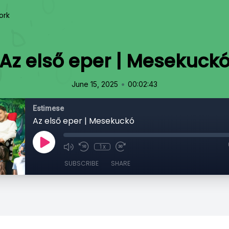
ork
Az első eper | Mesekuck
•
June 15, 2025
00:02:43
Estimese
Az első eper | Mesekuckó
1x
SUBSCRIBE
SHARE