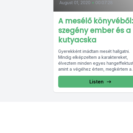
August 01, 2020
•
00:07:28
A mesélő könyvéből:
szegény ember és a
kutyacska
Gyerekként imádtam mesét hallgatni.
Mindig elképzeltem a karaktereket,
élveztem minden egyes hangeffektust
amint a végéhez értem, megkértem a
szüleimet vagy a nagyit, hogy...
Listen