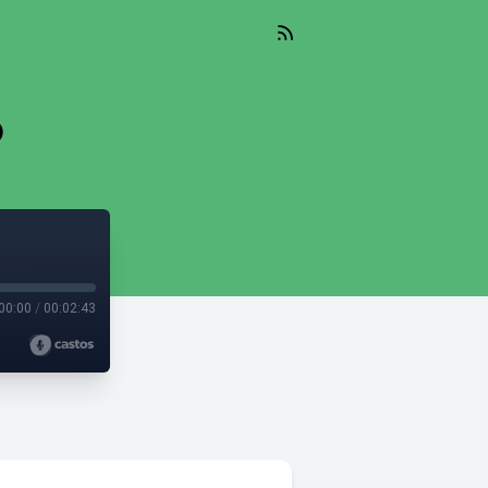
ó
00:00
/
00:02:43