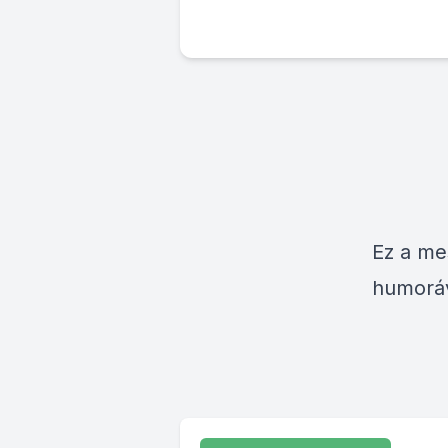
Ez a me
humoráv