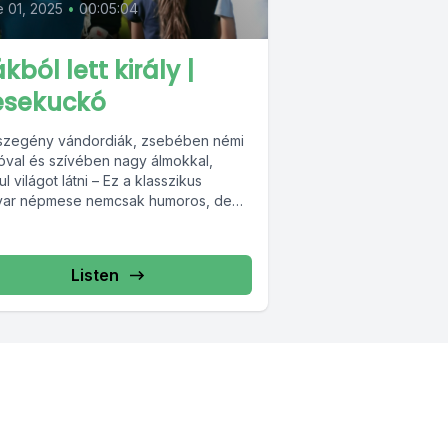
 01, 2025
•
00:05:04
kból lett király |
sekuckó
szegény vándordiák, zsebében némi
óval és szívében nagy álmokkal,
ul világot látni – Ez a klasszikus
ar népmese nemcsak humoros, de
ságos is:...
Listen