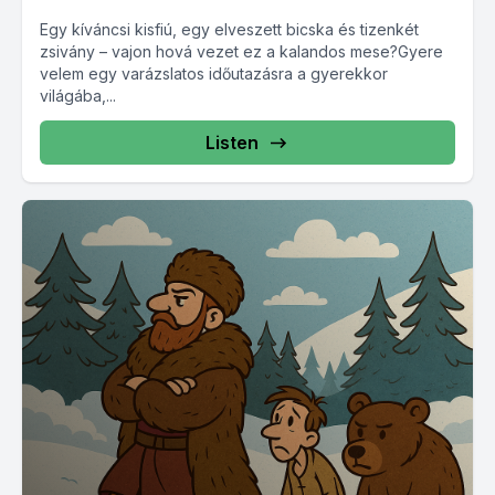
Egy kíváncsi kisfiú, egy elveszett bicska és tizenkét
zsivány – vajon hová vezet ez a kalandos mese?Gyere
velem egy varázslatos időutazásra a gyerekkor
világába,...
Listen