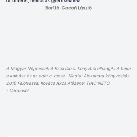
történetet, nemcsak gyerekeknek!
Borító: Gocoň László
A Magyar Népmesék A Kicsi Dió c. könyvből elhangik: A béka
a kolbász és az egér c. mese.
Kiadta: Alexandra könyvesház,
2016
Felolvassa: Kovács Ákos
Alázene:
TIÃO NETO
-
Carrousel