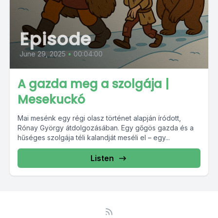
Episode
June 29, 2025
•
00:04:00
A gazda meg a szolgája |
Mesekuckó
Mai mesénk egy régi olasz történet alapján íródott,
Rónay György átdolgozásában. Egy gőgös gazda és a
hűséges szolgája téli kalandját meséli el – egy...
Listen