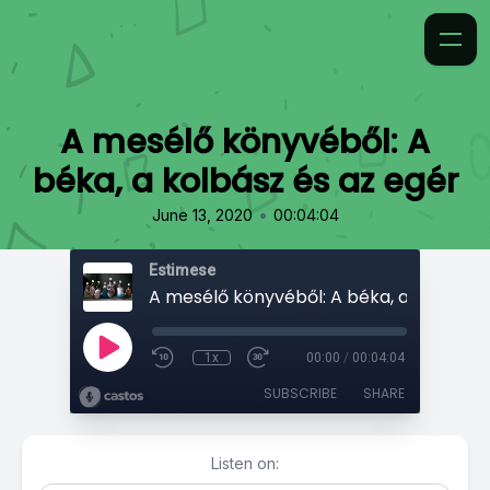
A mesélő könyvéből: A
béka, a kolbász és az egér
•
June 13, 2020
00:04:04
Estimese
1x
00:00
/
00:04:04
SUBSCRIBE
SHARE
Listen on: