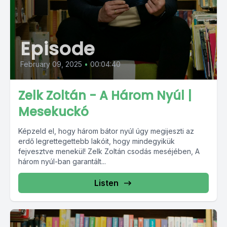
Episode
February 09, 2025
•
00:04:40
Zelk Zoltán - A Három Nyúl |
Mesekuckó
Képzeld el, hogy három bátor nyúl úgy megijeszti az
erdő legrettegettebb lakóit, hogy mindegyikük
fejvesztve menekül! Zelk Zoltán csodás meséjében, A
három nyúl-ban garantált...
Listen