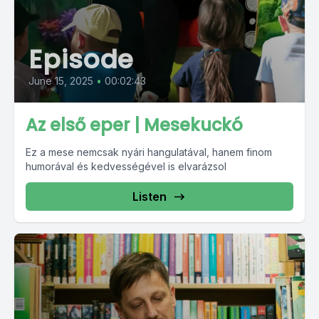
Episode
June 15, 2025
•
00:02:43
Az első eper | Mesekuckó
Ez a mese nemcsak nyári hangulatával, hanem finom
humorával és kedvességével is elvarázsol
Listen