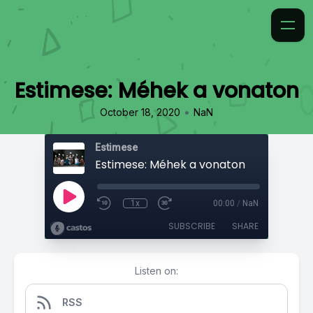
Estimese: Méhek a vonaton
•
October 18, 2020
NaN
Estimese
Estimese: Méhek a vonaton
1x
00:00
/
NaN
SUBSCRIBE
SHARE
Listen on:
RSS