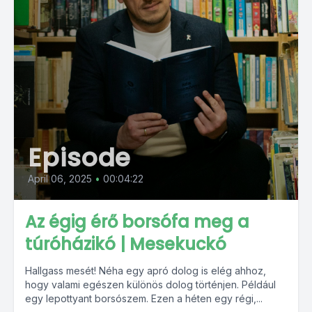
Episode
April 06, 2025
•
00:04:22
Az égig érő borsófa meg a
túróházikó | Mesekuckó
Hallgass mesét! Néha egy apró dolog is elég ahhoz,
hogy valami egészen különös dolog történjen. Például
egy lepottyant borsószem. Ezen a héten egy régi,...