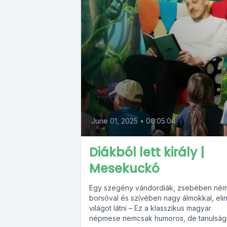
June 01, 2025
•
00:05:04
Diákból lett király |
Mesekuckó
Egy szegény vándordiák, zsebében ném
borsóval és szívében nagy álmokkal, eli
világot látni – Ez a klasszikus magyar
népmese nemcsak humoros, de tanulság