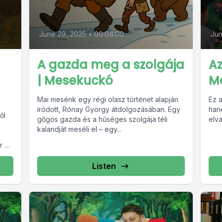
June 29, 2025
•
00:04:00
Jun
A gazda meg a szolgája
Az
| Mesekuckó
M
Mai mesénk egy régi olasz történet alapján
Ez 
íródott, Rónay György átdolgozásában. Egy
han
ől
gőgös gazda és a hűséges szolgája téli
elv
kalandját meséli el – egy...
r a
Listen