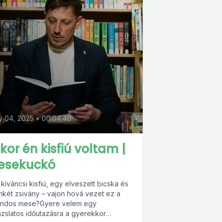
y 04, 2025
•
00:04:40
kor én kisfiú voltam |
esekuckó
kíváncsi kisfiú, egy elveszett bicska és
enkét zsivány – vajon hová vezet ez a
andos mese?Gyere velem egy
ázslatos időutazásra a gyerekkor