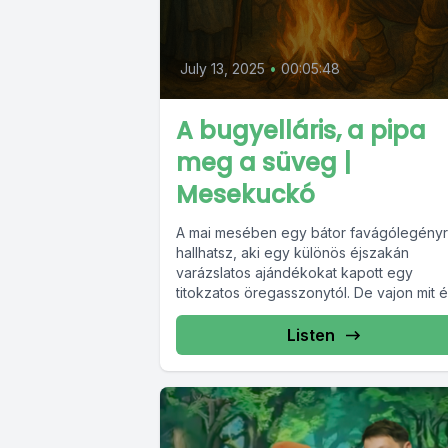
July 13, 2025
•
00:05:48
A bugyelláris, a pipa
meg a süveg |
Mesekuckó
A mai mesében egy bátor favágólegényr
hallhatsz, aki egy különös éjszakán
varázslatos ajándékokat kapott egy
titokzatos öregasszonytól. De vajon mit é
szerencse, ha...
Listen