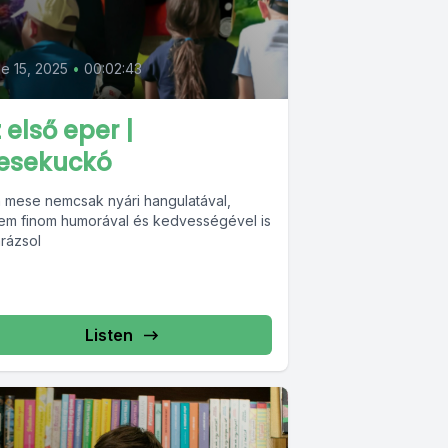
e 15, 2025
•
00:02:43
 első eper |
esekuckó
a mese nemcsak nyári hangulatával,
em finom humorával és kedvességével is
arázsol
Listen