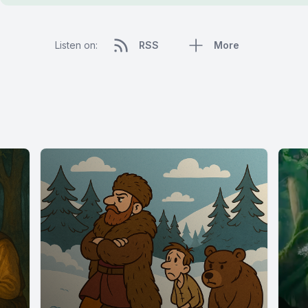
Listen on:
RSS
More