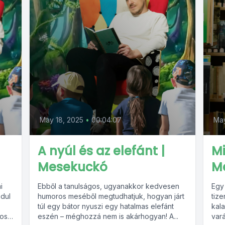
May 18, 2025
•
00:04:07
Ma
A nyúl és az elefánt |
Mi
Mesekuckó
M
i
Ebből a tanulságos, ugyanakkor kedvesen
Egy 
ndul
humoros meséből megtudhatjuk, hogyan járt
tiz
túl egy bátor nyuszi egy hatalmas elefánt
kal
os
eszén – méghozzá nem is akárhogyan! A...
var